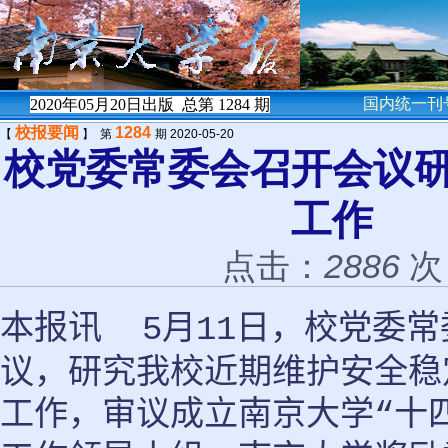
国内统一刊号
2020年05月20日出版 总第
1284
期
校报要闻
1284
【
】 第
期 2020-05-20
校党委常委会召开会议
工作
点击：
2886
次
本报讯
月
日，校党委常
5
11
议，研究我校近期维护安全稳
工作，审议成立南京大学
十
“