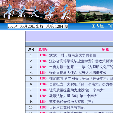
国内统一刊号
2020年05月20日出版 总第
1284
期
序号
总期号
标 题
2020：对母校南京大学的表白
1.
1284
江苏省高等学校毕业生学费补偿政策解读
2.
1284
半亩方塘一鉴开 ——读《方延明文化三
3.
1284
强化立德树人使命 提升人才培养实效
4.
1284
锚定航向 勇立潮头，争做『最好本科』
5.
1285
自觉担当，为实现『第一个南大』努力奋
6.
1284
让高质量提案助力建设“第一个南大”
7.
1284
凝聚法治力量 助建“第一个南大”
8.
1284
落实党代会精神大家谈（三）
9.
1284
大运河江苏段考察散记
10.
1283