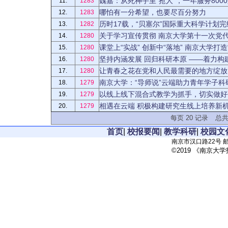
魏嘉：从死神手里“抢人”，一年服务800
11.
1283
哪怕有一分希望，也要尽百分努力
12.
1283
历时17载，“贝塞尔”国际重大科学计划完结
13.
1282
关于学习宣传贯彻 南京大学第十一次党
14.
1280
课堂上“实战” 创新中“落地” 南京大学打造“
15.
1280
坚持内涵发展 回归科研本原 ——着力
16.
1280
让青春之花在党和人民最需要的地方绽放 
17.
1280
南京大学：“导师说”云端助力青年学子科
18.
1279
以线上线下混合式教学为抓手，切实做好
19.
1279
相遇在云端 积极构建研究生线上培养新
20.
1279
每页
20
记录
总
首页
|
校报要闻
|
教学科研
|
校园文
南京市汉口路22号 邮政
©2019 《南京大