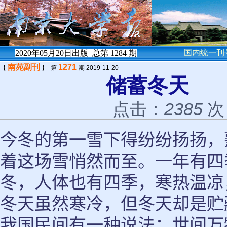
国内统一刊号
2020年05月20日出版 总第
1284
期
南苑副刊
1271
【
】 第
期 2019-11-20
储蓄冬
点击：
2385
次
今冬的第一雪下得纷纷扬扬，
着这场雪悄然而至。一年有四
冬，人体也有四季，寒热温凉
冬天虽然寒冷，但冬天却是贮
我国民间有一种说法：世间万