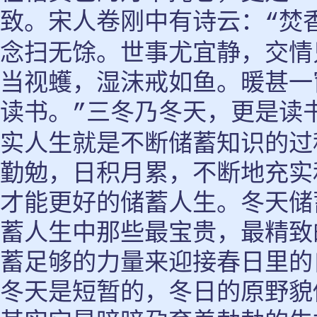
致。宋人卷刚中有诗云：
焚
“
念扫无馀。世事尤宜静，交情
当视蠖，湿沫戒如鱼。暖甚一
读书。
三冬乃冬天，更是读
”
实人生就是不断储蓄知识的过
勤勉，日积月累，不断地充实
才能更好的储蓄人生。冬天储
蓄人生中那些最宝贵，最精致
蓄足够的力量来迎接春日里的
冬天是短暂的，冬日的原野貌