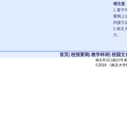
请注意
1.遵
重网上
间接引
2.南
力。
首页
|
校报要闻
|
教学科研
|
校园文
南京市汉口路22号 邮政
©2019 《南京大