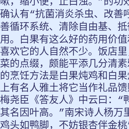
嗽，缩小便，止白浊。
的功
”
确认有
抗菌消炎杀虫、改善
“
善循环系统、清除自由基、抵
用。白果有这么好的药用价值
喜欢它的人自然不少。饭店里
菜的点缀，颇能平添几分清素
的烹饪方法是白果炖鸡和白果
上有名人雅土将它当作礼品馈
梅尧臣《答友人》中云曰：
“
其名因叶高。
南宋诗人杨万
”
鸡头如鸭脚，不妨银杏伴金桃