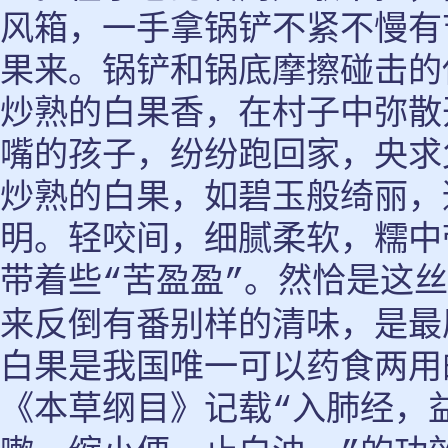
风箱，一手拿锅铲不紧不慢有
果来。锅铲和锅底摩擦碰击的
炒熟的白果香，在村子中弥散
嘴的孩子，纷纷跑回家，央求
炒熟的白果，如碧玉般绮丽，
明。轻咬间，细腻柔软，糯中
带着些
苦盈盈
。然恰是这丝
“
”
来反倒有番别样的清味，是最
白果是我国唯一可以药食两用
《本草纲目》记载
入肺经，
“