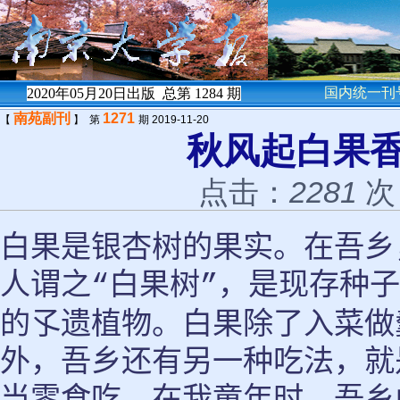
国内统一刊号
2020年05月20日出版 总第
1284
期
南苑副刊
1271
【
】 第
期 2019-11-20
秋风起白果
点击：
2281
次
白果是银杏树的果实。在吾乡
人谓之
白果树
，是现存种子
“
”
的孓遗植物。白果除了入菜做
外，吾乡还有另一种吃法，就
当零食吃。在我童年时，吾乡