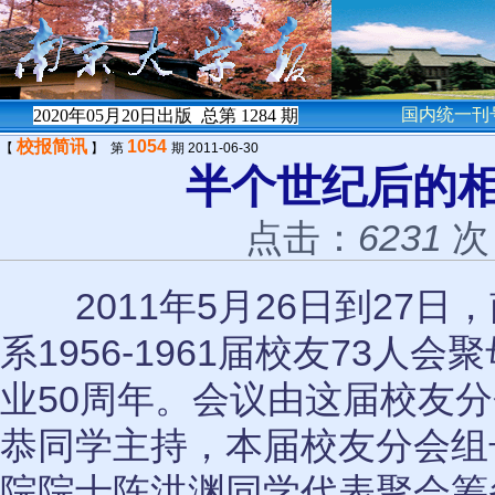
国内统一刊号
2020年05月20日出版 总第
1284
期
校报简讯
1054
【
】 第
期 2011-06-30
半个世纪后的
点击：
6231
次
2011年5月26日到27日
系1956-1961届校友73人
业50周年。会议由这届校友
恭同学主持，本届校友分会组
院院士陈洪渊同学代表聚会筹