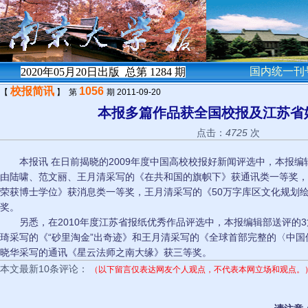
国内统一刊号
2020年05月20日出版 总第
1284
期
校报简讯
1056
【
】 第
期 2011-09-20
本报多篇作品获全国校报及江苏省
点击：
4725
次
本报讯 在日前揭晓的2009年度中国高校校报好新闻评选中，本报编
由陆啸、范文丽、王月清采写的《在共和国的旗帜下》获通讯类一等奖，
荣获博士学位》获消息类一等奖，王月清采写的《50万字库区文化规划绘
奖。
另悉，在2010年度江苏省报纸优秀作品评选中，本报编辑部送评的3
琦采写的《“砂里淘金”出奇迹》和王月清采写的《全球首部完整的〈中
晓华采写的通讯《星云法师之南大缘》获三等奖。
本文最新10条评论：
（以下留言仅表达网友个人观点，不代表本网立场和观点。