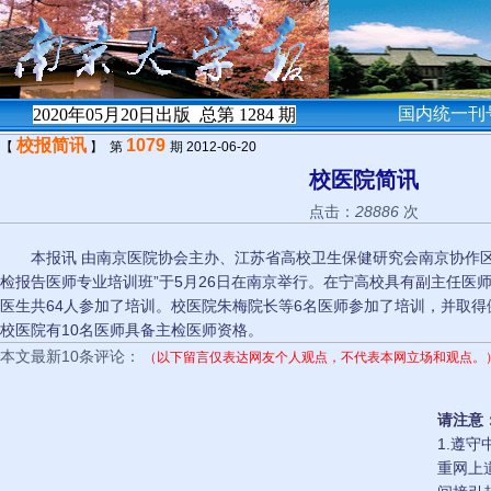
国内统一刊号
2020年05月20日出版 总第
1284
期
校报简讯
1079
【
】 第
期 2012-06-20
校医院简讯
点击：
28886
次
本报讯 由南京医院协会主办、江苏省高校卫生保健研究会南京协作区
检报告医师专业培训班”于5月26日在南京举行。在宁高校具有副主任医
医生共64人参加了培训。校医院朱梅院长等6名医师参加了培训，并取
校医院有10名医师具备主检医师资格。
本文最新10条评论：
（以下留言仅表达网友个人观点，不代表本网立场和观点。
请注意
1.遵
重网上