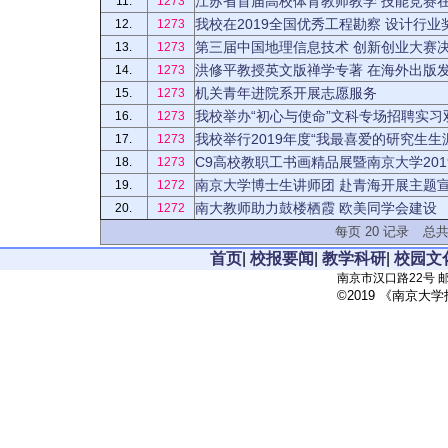
江苏省首届高校体育教师教学 技能竞赛
11.
1273
我校在2019全国优秀工程勘察 设计行
12.
1273
第三届中国地理信息技术 创新创业大赛
13.
1273
洪修平教授英文版禅学专著 在海外出版
14.
1273
机关青年进院系开展志愿服务
15.
1273
我校举办“初心与使命”文科专场招聘实习
16.
1273
我校举行2019年度“我最喜爱的研究生生
17.
1273
C9高校教职工书画精品展暨南京大学20
18.
1273
南京大学博士生讲师团 赴青海开展主题
19.
1272
南大教师助力鼓楼栖霞 欧美同学会建设
20.
1272
每页
20
记录
总
首页
|
校报要闻
|
教学科研
|
校园文
南京市汉口路22号 邮政
©2019 《南京大