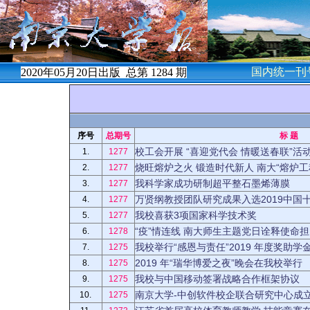
国内统一刊号
2020年05月20日出版 总第
1284
期
序号
总期号
标 题
校工会开展 “喜迎党代会 情暖送春联”活
1.
1277
烧旺熔炉之火 锻造时代新人 南大“熔炉工程”
2.
1277
我科学家成功研制超平整石墨烯薄膜
3.
1277
万贤纲教授团队研究成果入选2019中国
4.
1277
我校喜获3项国家科学技术奖
5.
1277
“疫”情连线 南大师生主题党日诠释使命
6.
1278
我校举行“感恩与责任”2019 年度奖助学
7.
1275
2019 年“瑞华博爱之夜”晚会在我校举行
8.
1275
我校与中国移动签署战略合作框架协议
9.
1275
南京大学-中创软件校企联合研究中心成
10.
1275